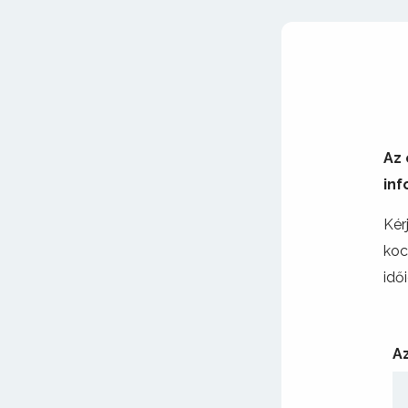
Az 
inf
Kér
koc
idő
A