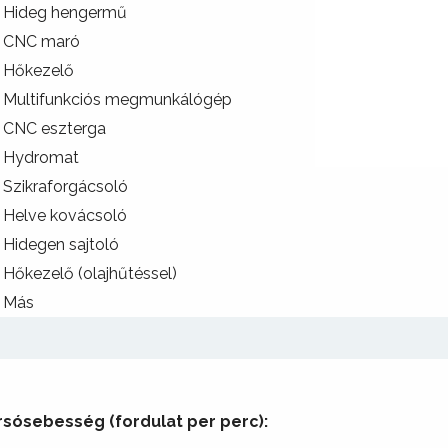
Hideg hengermű
CNC maró
Hőkezelő
Multifunkciós megmunkálógép
CNC eszterga
Hydromat
Szikraforgácsoló
Helve kovácsoló
Hidegen sajtoló
Hőkezelő (olajhűtéssel)
Más
rsósebesség (fordulat per perc):