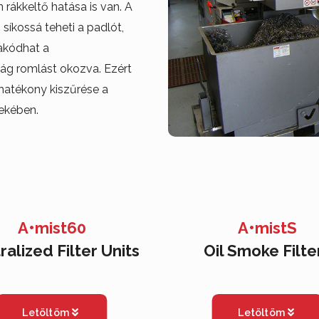
rákkeltő hatása is van. A
síkossá teheti a padlót,
rakódhat a
ág romlást okozva. Ezért
hatékony kiszűrése a
ekében.
A•mist60
A•mistS
ralized Filter Units
Oil Smoke Filte
Letöltöm
Letöltöm