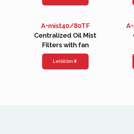
A•mist40/80TF
A•
Centralized Oil Mist
Filters with fan
Letöltöm