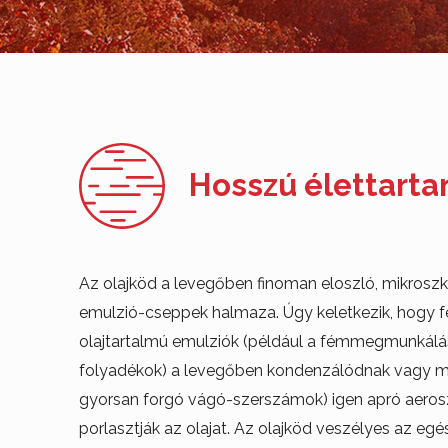
Hosszú élettart
Az olajköd a levegőben finoman eloszló, mikroszk
emulzió-cseppek halmaza. Úgy keletkezik, hogy fe
olajtartalmú emulziók (például a fémmegmunkálá
folyadékok) a levegőben kondenzálódnak vagy me
gyorsan forgó vágó-szerszámok) igen apró aeros
porlasztják az olajat. Az olajköd veszélyes az eg