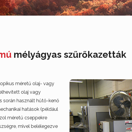
amú
mélyágyas szűrőkazetták
opikus méretű olaj- vagy
lhevített olaj vagy
s során használt hűtő-kenő
chanikai hatások (például
zol méretű cseppekre
észségre, mivel belélegezve