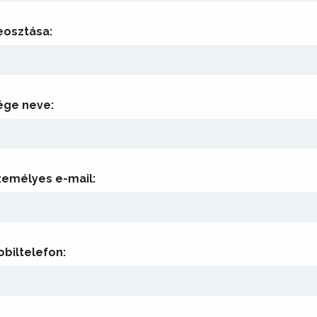
eosztása:
ége neve:
zemélyes e-mail:
biltelefon: