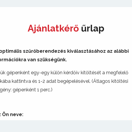
Ajánlatkérő
űrlap
optimális szűrőberendezés kiválasztásához az alábbi
ormációkra van szükségünk.
jük gépenként egy-egy külön kérdőív kitöltését a megfelelő
kába kattintva és 1-2 adat begépelésével. (Átlagos kitöltési
igény: gépenként 1 perc.)
z Ön neve: