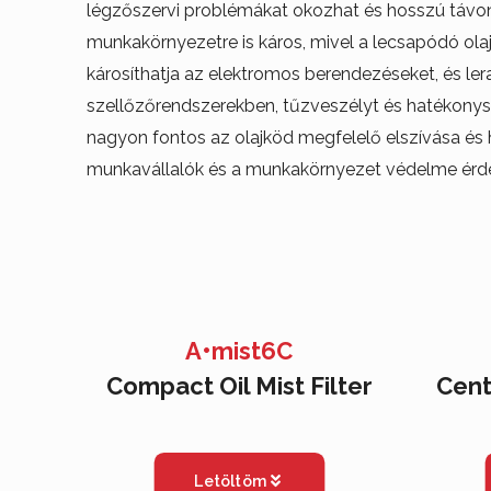
légzőszervi problémákat okozhat és hosszú távon 
munkakörnyezetre is káros, mivel a lecsapódó olaj 
károsíthatja az elektromos berendezéseket, és le
szellőzőrendszerekben, tűzveszélyt és hatékonys
nagyon fontos az olajköd megfelelő elszívása és 
munkavállalók és a munkakörnyezet védelme érd
A•mist6C
Compact Oil Mist Filter
Cent
Letöltöm