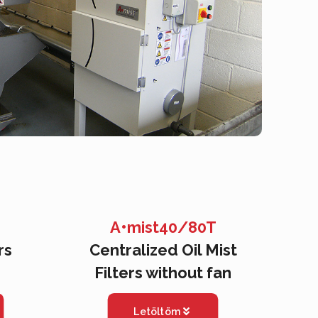
A•mist40/80T
rs
Centralized Oil Mist
Filters without fan
Letöltöm